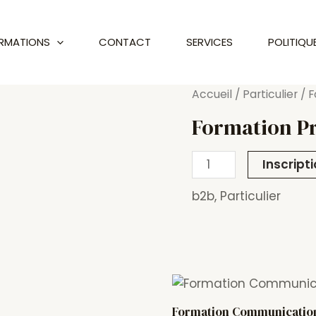
RMATIONS
CONTACT
SERVICES
POLITIQU
quantité
Accueil
/
Particulier
/ F
de
Formation Pr
Formation
Prise
Inscript
de
Parole
b2b
,
Particulier
en
Public
Formation Communication